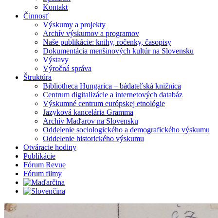
Kontakt
Činnosť
Výskumy a projekty
Archív výskumov a programov
Naše publikácie: knihy, ročenky, časopisy
Dokumentácia menšinových kultúr na Slovensku
Výstavy
Výročná správa
Štruktúra
Bibliotheca Hungarica – bádateľská knižnica
Centrum digitalizácie a internetových databáz
Výskumné centrum európskej etnológie
Jazyková kancelária Gramma
Archív Maďarov na Slovensku
Oddelenie sociologického a demografického výskumu
Oddelenie historického výskumu
Otváracie hodiny
Publikácie
Fórum Revue
Fórum filmy