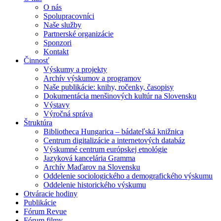
O nás
Spolupracovníci
Naše služby
Partnerské organizácie
Sponzori
Kontakt
Činnosť
Výskumy a projekty
Archív výskumov a programov
Naše publikácie: knihy, ročenky, časopisy
Dokumentácia menšinových kultúr na Slovensku
Výstavy
Výročná správa
Štruktúra
Bibliotheca Hungarica – bádateľská knižnica
Centrum digitalizácie a internetových databáz
Výskumné centrum európskej etnológie
Jazyková kancelária Gramma
Archív Maďarov na Slovensku
Oddelenie sociologického a demografického výskumu
Oddelenie historického výskumu
Otváracie hodiny
Publikácie
Fórum Revue
Fórum filmy