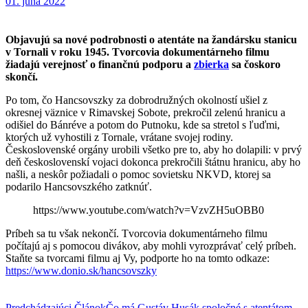
01. júna 2022
Objavujú sa nové podrobnosti o atentáte na žandársku stanicu
v Tornali v roku 1945. Tvorcovia dokumentárneho filmu
žiadajú verejnosť o finančnú podporu a
zbierka
sa čoskoro
skončí.
Po tom, čo Hancsovszky za dobrodružných okolností ušiel z
okresnej väznice v Rimavskej Sobote, prekročil zelenú hranicu a
odišiel do Bánréve a potom do Putnoku, kde sa stretol s ľuďmi,
ktorých už vyhostili z Tornale, vrátane svojej rodiny.
Československé orgány urobili všetko pre to, aby ho dolapili: v prvý
deň československí vojaci dokonca prekročili štátnu hranicu, aby ho
našli, a neskôr požiadali o pomoc sovietsku NKVD, ktorej sa
podarilo Hancsovszkého zatknúť.
https://www.youtube.com/watch?v=VzvZH5uOBB0
Príbeh sa tu však nekončí. Tvorcovia dokumentárneho filmu
počítajú aj s pomocou divákov, aby mohli vyrozprávať celý príbeh.
Staňte sa tvorcami filmu aj Vy, podporte ho na tomto odkaze:
https://www.donio
.sk/hancsovszky
Predchádzajúci Článok
Čo má Gustáv Husák spoločné s atentátom