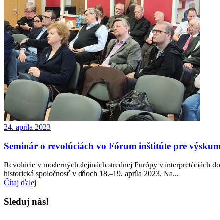
24. apríla 2023
Seminár o revolúciách vo Fórum inštitúte pre výsku
Revolúcie v moderných dejinách strednej Európy v interpretáciách do
historická spoločnosť v dňoch 18.–19. apríla 2023. Na...
Čítaj ďalej
Sleduj nás!