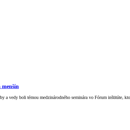
m menšín
by a vedy boli témou medzinárodného seminára vo Fórum inštitúte, kto