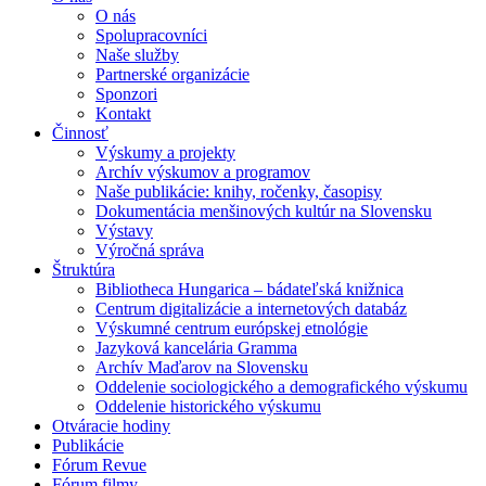
O nás
Spolupracovníci
Naše služby
Partnerské organizácie
Sponzori
Kontakt
Činnosť
Výskumy a projekty
Archív výskumov a programov
Naše publikácie: knihy, ročenky, časopisy
Dokumentácia menšinových kultúr na Slovensku
Výstavy
Výročná správa
Štruktúra
Bibliotheca Hungarica – bádateľská knižnica
Centrum digitalizácie a internetových databáz
Výskumné centrum európskej etnológie
Jazyková kancelária Gramma
Archív Maďarov na Slovensku
Oddelenie sociologického a demografického výskumu
Oddelenie historického výskumu
Otváracie hodiny
Publikácie
Fórum Revue
Fórum filmy