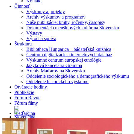
Kontakt
Činnosť
Výskumy a projekty
Archív výskumov a programov
Naše publikácie: knihy, ročenky, časopisy
Dokumentácia menšinových kultúr na Slovensku
Výstavy
Výročná správa
Štruktúra
Bibliotheca Hungarica – bádateľská knižnica
Centrum digitalizácie a internetových databáz
Výskumné centrum európskej etnológie
Jazyková kancelária Gramma
Archív Maďarov na Slovensku
Oddelenie sociologického a demografického výskumu
Oddelenie historického výskumu
Otváracie hodiny
Publikácie
Fórum Revue
Fórum filmy