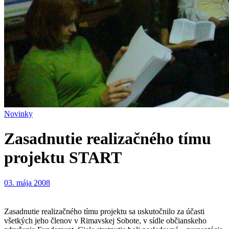
Novinky
Zasadnutie realizačného tímu
projektu START
03. mája 2008
Zasadnutie realizačného tímu projektu sa uskutočnilo za účasti
všetkých jeho členov v Rimavskej Sobote, v sídle občianskeho