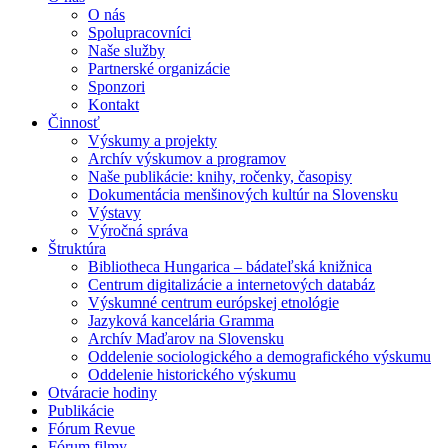
O nás
Spolupracovníci
Naše služby
Partnerské organizácie
Sponzori
Kontakt
Činnosť
Výskumy a projekty
Archív výskumov a programov
Naše publikácie: knihy, ročenky, časopisy
Dokumentácia menšinových kultúr na Slovensku
Výstavy
Výročná správa
Štruktúra
Bibliotheca Hungarica – bádateľská knižnica
Centrum digitalizácie a internetových databáz
Výskumné centrum európskej etnológie
Jazyková kancelária Gramma
Archív Maďarov na Slovensku
Oddelenie sociologického a demografického výskumu
Oddelenie historického výskumu
Otváracie hodiny
Publikácie
Fórum Revue
Fórum filmy