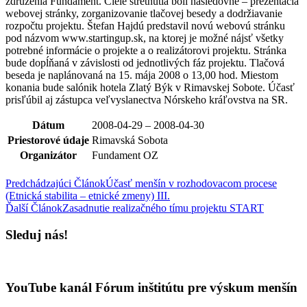
združenia Fundament. Ciele stretnutia boli nasledovné – prezentácia
webovej stránky, zorganizovanie tlačovej besedy a dodržiavanie
rozpočtu projektu. Štefan Hajdú predstavil novú webovú stránku
pod názvom www.startingup.sk, na ktorej je možné nájsť všetky
potrebné informácie o projekte a o realizátorovi projektu. Stránka
bude dopĺňaná v závislosti od jednotlivých fáz projektu. Tlačová
beseda je naplánovaná na 15. mája 2008 o 13,00 hod. Miestom
konania bude salónik hotela Zlatý Býk v Rimavskej Sobote. Účasť
prisľúbil aj zástupca veľvyslanectva Nórskeho kráľovstva na SR.
Dátum
2008-04-29 – 2008-04-30
Priestorové údaje
Rimavská Sobota
Organizátor
Fundament OZ
Predchádzajúci Článok
Účasť menšín v rozhodovacom procese
(Etnická stabilita – etnické zmeny) III.
Ďalší Článok
Zasadnutie realizačného tímu projektu START
Sleduj nás!
YouTube kanál Fórum inštitútu pre výskum menšín