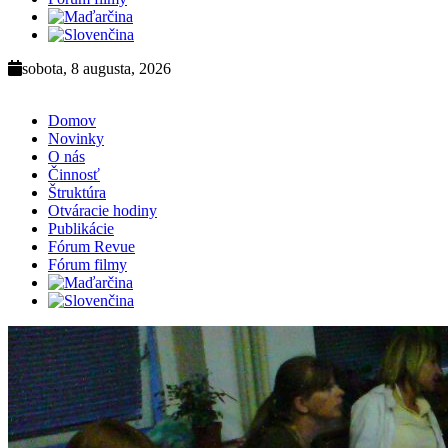
sobota, 8 augusta, 2026
Domov
Novinky
O nás
Činnosť
Štruktúra
Otváracie hodiny
Publikácie
Fórum Revue
Fórum filmy