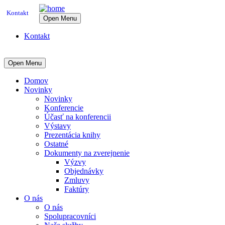
Kontakt
Open Menu
Kontakt
Open Menu
Domov
Novinky
Novinky
Konferencie
Účasť na konferencii
Výstavy
Prezentácia knihy
Ostatné
Dokumenty na zverejnenie
Výzvy
Objednávky
Zmluvy
Faktúry
O nás
O nás
Spolupracovníci