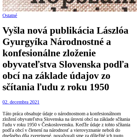
Ostatné
Vyšla nová publikácia Lászlóa
Gyurgyíka Národnostné a
konfesionálne zloženie
obyvateľstva Slovenska podľa
obcí na základe údajov zo
sčítania ľudu z roku 1950
02. decembra 2021
Táto práca obsahuje údaje o národnostnom a konfesionálnom
zložení obyvateľstva Slovenska na úrovni obcí na základe sčítania
ľudu v roku 1950 v Československu. Keďže údaje z tohto sčítania
podľa obcí v členení na národnosť a vierovyznanie neboli do
dnešného dňa zverejnené, považovali sme za dôležité ich touto