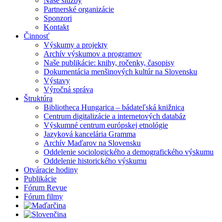
Naše služby
Partnerské organizácie
Sponzori
Kontakt
Činnosť
Výskumy a projekty
Archív výskumov a programov
Naše publikácie: knihy, ročenky, časopisy
Dokumentácia menšinových kultúr na Slovensku
Výstavy
Výročná správa
Štruktúra
Bibliotheca Hungarica – bádateľská knižnica
Centrum digitalizácie a internetových databáz
Výskumné centrum európskej etnológie
Jazyková kancelária Gramma
Archív Maďarov na Slovensku
Oddelenie sociologického a demografického výskumu
Oddelenie historického výskumu
Otváracie hodiny
Publikácie
Fórum Revue
Fórum filmy