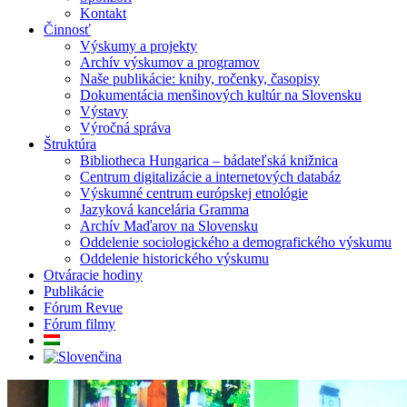
Kontakt
Činnosť
Výskumy a projekty
Archív výskumov a programov
Naše publikácie: knihy, ročenky, časopisy
Dokumentácia menšinových kultúr na Slovensku
Výstavy
Výročná správa
Štruktúra
Bibliotheca Hungarica – bádateľská knižnica
Centrum digitalizácie a internetových databáz
Výskumné centrum európskej etnológie
Jazyková kancelária Gramma
Archív Maďarov na Slovensku
Oddelenie sociologického a demografického výskumu
Oddelenie historického výskumu
Otváracie hodiny
Publikácie
Fórum Revue
Fórum filmy