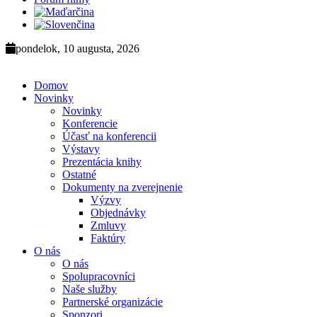
pondelok, 10 augusta, 2026
Domov
Novinky
Novinky
Konferencie
Účasť na konferencii
Výstavy
Prezentácia knihy
Ostatné
Dokumenty na zverejnenie
Výzvy
Objednávky
Zmluvy
Faktúry
O nás
O nás
Spolupracovníci
Naše služby
Partnerské organizácie
Sponzori