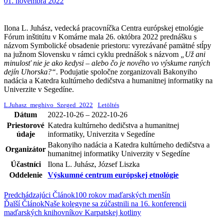
01. novembra 2022
Ilona L. Juhász, vedecká pracovníčka Centra európskej etnológie
Fórum inštitútu v Komárne mala 26. októbra 2022 prednášku s
názvom Symbolické obsadenie priestoru: vyrezávané pamätné stĺpy
na južnom Slovensku v rámci cyklu prednášok s názvom
„Už ani
minulosť nie je ako kedysi – alebo čo je nového vo výskume raných
dejín Uhorska?“
. Podujatie spoločne zorganizovali Bakonyiho
nadácia a Katedra kultúrneho dedičstva a humanitnej informatiky na
Univerzite v Segedíne.
L.Juhasz_meghivo_Szeged_2022
Letöltés
Dátum
2022-10-26 – 2022-10-26
Priestorové
Katedra kultúrneho dedičstva a humanitnej
údaje
informatiky, Univerzita v Segedíne
Bakonyiho nadácia a Katedra kultúrneho dedičstva a
Organizátor
humanitnej informatiky Univerzity v Segedíne
Účastníci
Ilona L. Juhász, József Liszka
Oddelenie
Výskumné centrum európskej etnológie
Predchádzajúci Článok
100 rokov maďarských menšín
Ďalší Článok
Naše kolegyne sa zúčastnili na 16. konferencii
maďarských knihovníkov Karpatskej kotliny