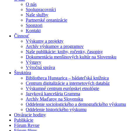
O nás
Spolupracovníci
Naše služby
Partnerské organizácie
Sponzori
Kontakt
Činnosť
Výskumy a projekty
Archív výskumov a programov
Naše publikácie: knihy, ročenky, časopisy
Dokumentácia menšinových kultúr na Slovensku
Výstavy
Výročná správa
Štruktúra
Bibliotheca Hungarica – bádateľská knižnica
Centrum digitalizácie a internetových databáz
Výskumné centrum európskej etnológie
Jazyková kancelária Gramma
Archív Maďarov na Slovensku
Oddelenie sociologického a demografického výskumu
Oddelenie historického výskumu
Otváracie hodiny
Publikácie
Fórum Revue
Fórum filmy