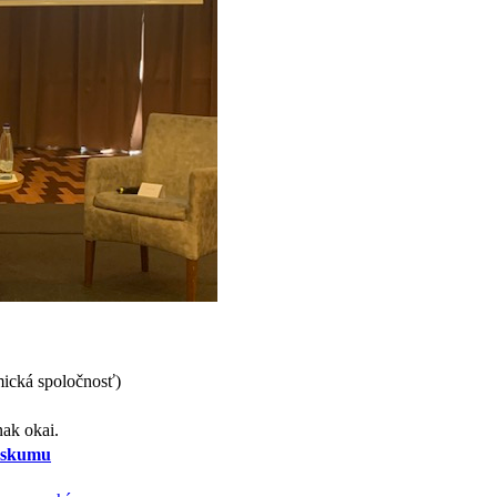
ická spoločnosť)
ak okai.
výskumu