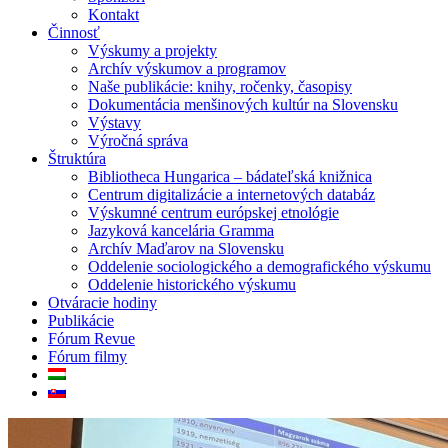
Kontakt
Činnosť
Výskumy a projekty
Archív výskumov a programov
Naše publikácie: knihy, ročenky, časopisy
Dokumentácia menšinových kultúr na Slovensku
Výstavy
Výročná správa
Štruktúra
Bibliotheca Hungarica – bádateľská knižnica
Centrum digitalizácie a internetových databáz
Výskumné centrum európskej etnológie
Jazyková kancelária Gramma
Archív Maďarov na Slovensku
Oddelenie sociologického a demografického výskumu
Oddelenie historického výskumu
Otváracie hodiny
Publikácie
Fórum Revue
Fórum filmy