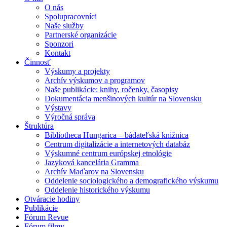
O nás
Spolupracovníci
Naše služby
Partnerské organizácie
Sponzori
Kontakt
Činnosť
Výskumy a projekty
Archív výskumov a programov
Naše publikácie: knihy, ročenky, časopisy
Dokumentácia menšinových kultúr na Slovensku
Výstavy
Výročná správa
Štruktúra
Bibliotheca Hungarica – bádateľská knižnica
Centrum digitalizácie a internetových databáz
Výskumné centrum európskej etnológie
Jazyková kancelária Gramma
Archív Maďarov na Slovensku
Oddelenie sociologického a demografického výskumu
Oddelenie historického výskumu
Otváracie hodiny
Publikácie
Fórum Revue
Fórum filmy