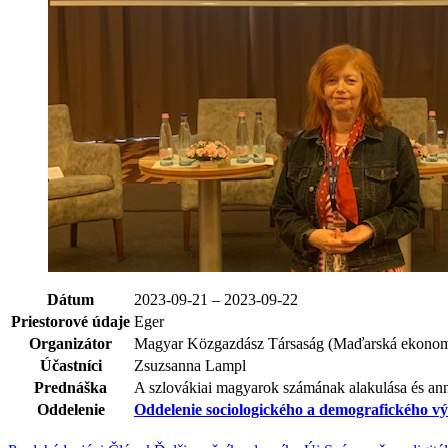
Dátum
2023-09-21 – 2023-09-22
Priestorové údaje
Eger
Organizátor
Magyar Közgazdász Társaság (Maďarská ekonom
Účastníci
Zsuzsanna Lampl
Prednáška
A szlovákiai magyarok számának alakulása és ann
Oddelenie
Oddelenie sociologického a demografického 