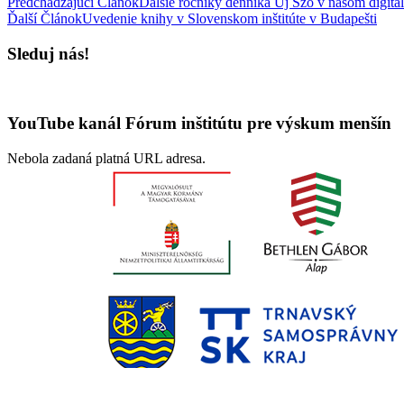
Predchádzajúci Článok
Ďalšie ročníky denníka Új Szó v našom digitá
Ďalší Článok
Uvedenie knihy v Slovenskom inštitúte v Budapešti
Sleduj nás!
YouTube kanál Fórum inštitútu pre výskum menšín
Nebola zadaná platná URL adresa.