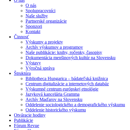
O nás
O nás
Spolupracovníci
Naše služby
Partnerské organizácie
Sponzori
Kontakt
Činnosť
Výskumy a projekty
Archív výskumov a programov
Naše publikácie: knihy, ročenky, časopisy
Dokumentácia menšinových kultúr na Slovensku
Výstavy
Výročná správa
Štruktúra
Bibliotheca Hungarica – bádateľská knižnica
Centrum digitalizácie a internetových databáz
Výskumné centrum európskej etnológie
Jazyková kancelária Gramma
Archív Maďarov na Slovensku
Oddelenie sociologického a demografického výskumu
Oddelenie historického výskumu
Otváracie hodiny
Publikácie
Fórum Revue