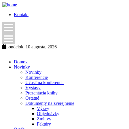
Kontakt
pondelok, 10 augusta, 2026
Domov
Novinky
Novinky
Konferencie
Účasť na konferencii
Výstavy
Prezentácia knihy
Ostatné
Dokumenty na zverejnenie
Výzvy
Objednávky
Zmluvy
Faktúry