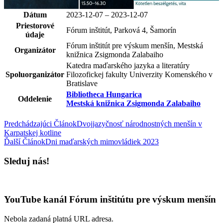
Dátum
2023-12-07 – 2023-12-07
Priestorové
Fórum inštitút, Parková 4, Šamorín
údaje
Fórum inštitút pre výskum menšín, Mestská
Organizátor
knižnica Zsigmonda Zalabaiho
Katedra maďarského jazyka a literatúry
Spoluorganizátor
Filozofickej fakulty Univerzity Komenského v
Bratislave
Bibliotheca Hungarica
Oddelenie
Mestská knižnica Zsigmonda Zalabaiho
Predchádzajúci Článok
Dvojjazyčnosť národnostných menšín v
Karpatskej kotline
Ďalší Článok
Dni maďarských mimovládiek 2023
Sleduj nás!
YouTube kanál Fórum inštitútu pre výskum menšín
Nebola zadaná platná URL adresa.