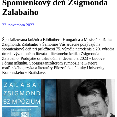
Spomienkový deň Zsigmonda
Zalabaiho
23. novembra 2023
Špecializovaná knižnica Bibliotheca Hungarica a Mestská knižnica
Zsigmonda Zalabaiho v Šamoríne Vás srdečne pozývajú na
spomienkový deň pri príležitosti 75. výročia narodenia a 20. výročia
úmrtia významného literáta a literárneho kritika Zsigmonda
Zalabaiho. Podujatie sa uskutoční 7. decembra 2023 v budove
Fórum inštitútu. Spoluorganizátorom sympózia je Katedra
maďarského jazyka a literatúry Filozofickej fakulty Univerzity
Komenského v Bratislave.