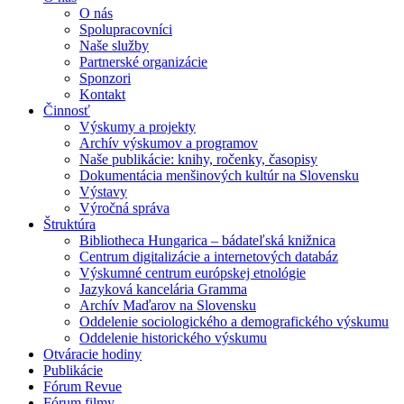
O nás
Spolupracovníci
Naše služby
Partnerské organizácie
Sponzori
Kontakt
Činnosť
Výskumy a projekty
Archív výskumov a programov
Naše publikácie: knihy, ročenky, časopisy
Dokumentácia menšinových kultúr na Slovensku
Výstavy
Výročná správa
Štruktúra
Bibliotheca Hungarica – bádateľská knižnica
Centrum digitalizácie a internetových databáz
Výskumné centrum európskej etnológie
Jazyková kancelária Gramma
Archív Maďarov na Slovensku
Oddelenie sociologického a demografického výskumu
Oddelenie historického výskumu
Otváracie hodiny
Publikácie
Fórum Revue
Fórum filmy