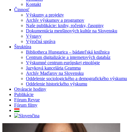
Kontakt
Činnosť
Výskumy a projekty
Archív výskumov a programov
Naše publikácie: knihy, ročenky, časopisy
Dokumentácia menšinových kultúr na Slovensku
Výstavy
Výročná správa
Štruktúra
Bibliotheca Hungarica – bádateľská knižnica
Centrum digitalizácie a internetových databáz
Výskumné centrum európskej etnológie
Jazyková kancelária Gramma
Archív Maďarov na Slovensku
Oddelenie sociologického a demografického výskumu
Oddelenie historického výskumu
Otváracie hodiny
Publikácie
Fórum Revue
Fórum filmy