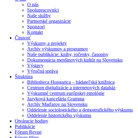
O nás
Spolupracovníci
Naše služby
Partnerské organizácie
Sponzori
Kontakt
Činnosť
Výskumy a projekty
Archív výskumov a programov
Naše publikácie: knihy, ročenky, časopisy
Dokumentácia menšinových kultúr na Slovensku
Výstavy
Výročná správa
Štruktúra
Bibliotheca Hungarica – bádateľská knižnica
Centrum digitalizácie a internetových databáz
Výskumné centrum európskej etnológie
Jazyková kancelária Gramma
Archív Maďarov na Slovensku
Oddelenie sociologického a demografického výskumu
Oddelenie historického výskumu
Otváracie hodiny
Publikácie
Fórum Revue
Fórum filmy