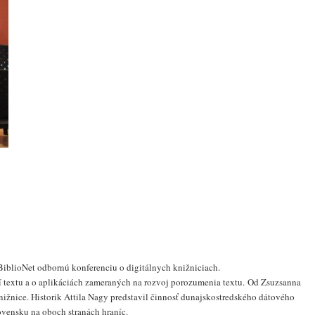
BiblioNet
odbornú konferenciu o digitálnych knižniciach
.
í textu a o aplikáciách zameraných na rozvoj porozumenia textu.
Od Zsuzsanna
ižnice. Historik Attila Nagy predstavil
činnosť
dunajskostredského dátového
vensku na oboch stranách hraníc.