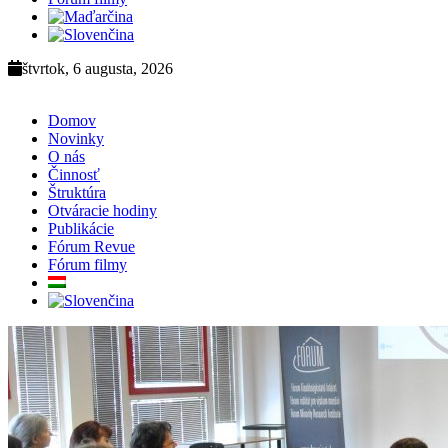
štvrtok, 6 augusta, 2026
Domov
Novinky
O nás
Činnosť
Štruktúra
Otváracie hodiny
Publikácie
Fórum Revue
Fórum filmy