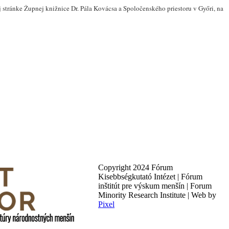
 stránke
Župn
ej
knižnic
e
Dr. Pála Kovácsa a Spoločensk
ého
priestor
u
v Győri,
na
Copyright 2024 Fórum
Kisebbségkutató Intézet | Fórum
inštitút pre výskum menšín | Forum
Minority Research Institute | Web by
Pixel