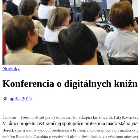
Novinky
Konferencia o digitálnych knižn
30. apríla 2013
Šamorín –
Fórum inštitút pre výskum menšín a Župná knižnica Dr. Pála Kovácsa a
V rámci projektu cezhraničnej spolupráce profesorka maďarského jazy
Bereck sme si mohli vypočuť prednášku o bibliografickom spracovaní maďarsky pís
archívu Benedeka
Csaplár
a
a vyzdvihol úlohu digitalizácie vo výskume miestny