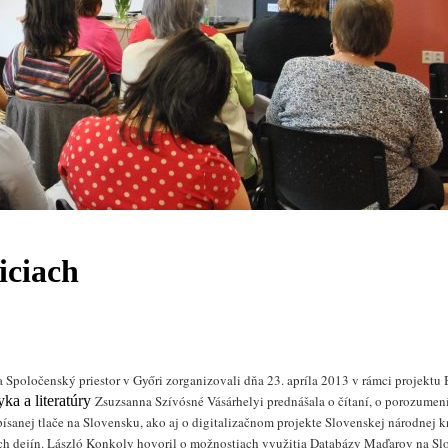
iciach
 Spoločenský priestor v Győri zorganizovali dňa 23. apríla
2013
v rámci projektu
ka a literatúry
Zsuzsanna Szívósné Vásárhelyi
prednášala o čítaní, o porozumen
anej tlače na Slovensku, ako aj o digitalizačnom projekte Slovenskej národnej kn
ch dejín
.
László
Konkoly
hovoril o možnostiach využitia Databázy Maďarov na Slo