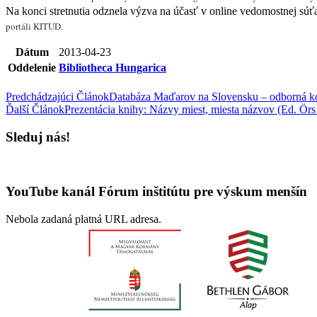
Na konci stretnutia odznela výzva na účasť v online vedomostnej súť
portáli
KITUD.
Dátum
2013-04-23
Oddelenie
Bibliotheca Hungarica
Predchádzajúci Článok
Databáza Maďarov na Slovensku – odborná ko
Ďalší Článok
Prezentácia knihy: Názvy miest, miesta názvov (Ed. Örs
Sleduj nás!
YouTube kanál Fórum inštitútu pre výskum menšín
Nebola zadaná platná URL adresa.