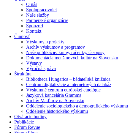
O nás
Spolupracovníci
Naše služby
Partnerské organizácie
Sponzori
Kontakt
Činnosť
Výskumy a projekty
Archív výskumov a programov
Naše publikácie: knihy, ročenky, časopisy
Dokumentácia menšinových kultúr na Slovensku
Výstavy
Výročná správa
Štruktúra
Bibliotheca Hungarica – bádateľská knižnica
Centrum digitalizácie a internetových databáz
Výskumné centrum európskej etnológie
Jazyková kancelária Gramma
Archív Maďarov na Slovensku
Oddelenie sociologického a demografického výskumu
Oddelenie historického výskumu
Otváracie hodiny
Publikácie
Fórum Revue
Fórum filmy