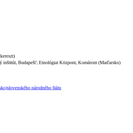
kereszt)
ký inštitút, Budapešť; Etnológiai Központ, Komárom (Maďarsko)
sko)slovenského národného štátu