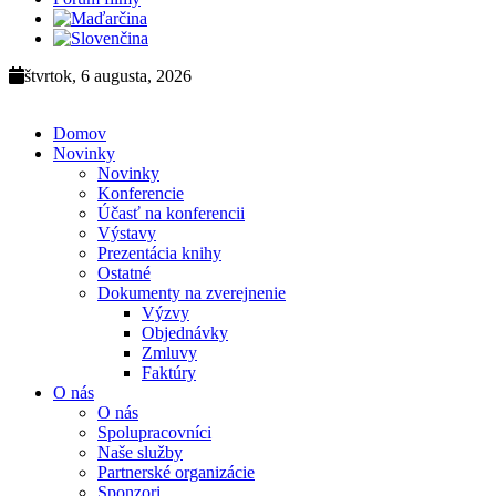
štvrtok, 6 augusta, 2026
Domov
Novinky
Novinky
Konferencie
Účasť na konferencii
Výstavy
Prezentácia knihy
Ostatné
Dokumenty na zverejnenie
Výzvy
Objednávky
Zmluvy
Faktúry
O nás
O nás
Spolupracovníci
Naše služby
Partnerské organizácie
Sponzori