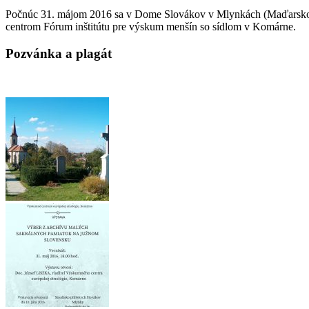
Počnúc 31. májom 2016 sa v Dome Slovákov v Mlynkách (Maďarsko) k
centrom Fórum inštitútu pre výskum menšín so sídlom v Komárne.
Pozvánka a plagát