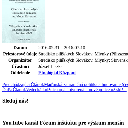
Dátum
2016-05-31 – 2016-07-10
Priestorové údaje
Stredisko pilišských Slovákov, Mlynky (Pilisszent
Organizátor
Stredisko pilišských Slovákov, Mlynky; Slovens
Účastníci
József Liszka
Oddelenie
Etnológiai Központ
Predchádzajúci Článok
Maďarská zahraničná politika a budovanie (če
Ďalší Článok
Vedecká knižnica opäť otvorená – nové police už slúžia
Sleduj nás!
YouTube kanál Fórum inštitútu pre výskum menšín