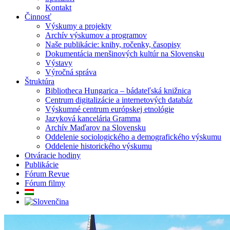
Kontakt
Činnosť
Výskumy a projekty
Archív výskumov a programov
Naše publikácie: knihy, ročenky, časopisy
Dokumentácia menšinových kultúr na Slovensku
Výstavy
Výročná správa
Štruktúra
Bibliotheca Hungarica – bádateľská knižnica
Centrum digitalizácie a internetových databáz
Výskumné centrum európskej etnológie
Jazyková kancelária Gramma
Archív Maďarov na Slovensku
Oddelenie sociologického a demografického výskumu
Oddelenie historického výskumu
Otváracie hodiny
Publikácie
Fórum Revue
Fórum filmy