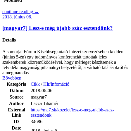
Modified
continue reading →
2018. június 06.
[magyar7] Lesz-e még újabb száz esztendőnk?
Details
A somorjai Fórum Kisebbségkutató Intézet szervezésében kedden
(június 5-én) egy tudományos konferenciát tartottak jeles
szakemberek közreműködésével, hogy mérleget készítsenek a
felvidéki magyarság pillanatnyi helyzetéről, a várható kilátásokról és
a megmaradás...
Bővebben
Kategória
Cikk
/
Hír/Infomáció
Dátum
2018-06-06
Source
magyar7
Author
Lacza Tihamér
External
https://ma7.sk/kozelet/lesz-e-meg-ujabb-szaz-
Link
esztendonk
ID
34686
Date
2018. június 6.