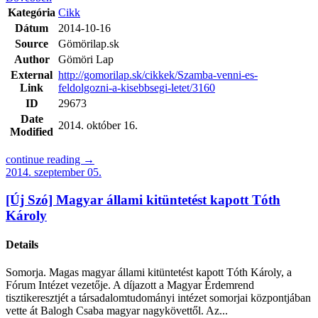
Kategória
Cikk
Dátum
2014-10-16
Source
Gömörilap.sk
Author
Gömöri Lap
External
http://gomorilap.sk/cikkek/Szamba-venni-es-
Link
feldolgozni-a-kisebbsegi-letet/3160
ID
29673
Date
2014. október 16.
Modified
continue reading →
2014. szeptember 05.
[Új Szó] Magyar állami kitüntetést kapott Tóth
Károly
Details
Somorja. Magas magyar állami kitüntetést kapott Tóth Károly, a
Fórum Intézet vezetője. A díjazott a Magyar Érdemrend
tisztikeresztjét a társadalomtudományi intézet somorjai központjában
vette át Balogh Csaba magyar nagykövettől. Az...