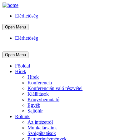
Elérhetőség
Open Menu
Elérhetőség
Open Menu
Főoldal
Hírek
Hírek
Konferencia
Konferencián való részvétel
Kiállítások
Könyvbemutató
Egyéb
Sajtóhír
Rólunk
Az intézetről
Munkatársaink
Szolgáltatások
Partnerintézmények