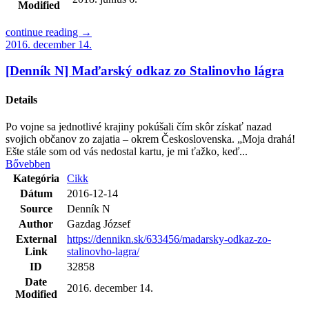
Modified
continue reading →
2016. december 14.
[Denník N] Maďarský odkaz zo Stalinovho lágra
Details
Po vojne sa jednotlivé krajiny pokúšali čím skôr získať nazad
svojich občanov zo zajatia – okrem Československa. „Moja drahá!
Ešte stále som od vás nedostal kartu, je mi ťažko, keď...
Bővebben
Kategória
Cikk
Dátum
2016-12-14
Source
Denník N
Author
Gazdag József
External
https://dennikn.sk/633456/madarsky-odkaz-zo-
Link
stalinovho-lagra/
ID
32858
Date
2016. december 14.
Modified