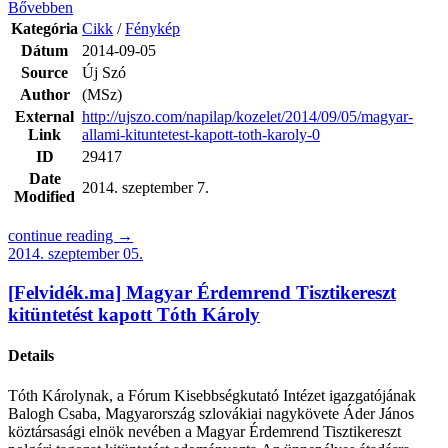
Bővebben
Kategória
Cikk
/
Fénykép
Dátum
2014-09-05
Source
Új Szó
Author
(MSz)
External
http://ujszo.com/napilap/kozelet/2014/09/05/magyar-
Link
allami-kituntetest-kapott-toth-karoly-0
ID
29417
Date
2014. szeptember 7.
Modified
continue reading →
2014. szeptember 05.
[Felvidék.ma] Magyar Érdemrend Tisztikereszt
kitüntetést kapott Tóth Károly
Details
Tóth Károlynak, a Fórum Kisebbségkutató Intézet igazgatójának
Balogh Csaba, Magyarország szlovákiai nagykövete Áder János
köztársasági elnök nevében a Magyar Érdemrend Tisztikereszt