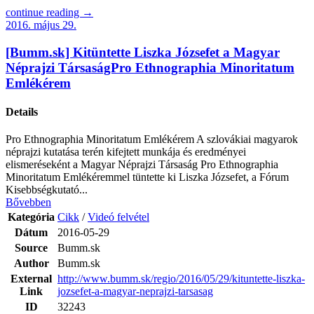
continue reading →
2016. május 29.
[Bumm.sk] Kitüntette Liszka Józsefet a Magyar
Néprajzi TársaságPro Ethnographia Minoritatum
Emlékérem
Details
Pro Ethnographia Minoritatum Emlékérem A szlovákiai magyarok
néprajzi kutatása terén kifejtett munkája és eredményei
elismeréseként a Magyar Néprajzi Társaság Pro Ethnographia
Minoritatum Emlékéremmel tüntette ki Liszka Józsefet, a Fórum
Kisebbségkutató...
Bővebben
Kategória
Cikk
/
Videó felvétel
Dátum
2016-05-29
Source
Bumm.sk
Author
Bumm.sk
External
http://www.bumm.sk/regio/2016/05/29/kituntette-liszka-
Link
jozsefet-a-magyar-neprajzi-tarsasag
ID
32243