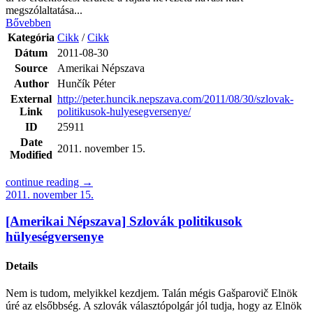
megszólaltatása...
Bővebben
Kategória
Cikk
/
Cikk
Dátum
2011-08-30
Source
Amerikai Népszava
Author
Hunčík Péter
External
http://peter.huncik.nepszava.com/2011/08/30/szlovak-
Link
politikusok-hulyesegversenye/
ID
25911
Date
2011. november 15.
Modified
continue reading →
2011. november 15.
[Amerikai Népszava] Szlovák politikusok
hülyeségversenye
Details
Nem is tudom, melyikkel kezdjem. Talán mégis Gašparovič Elnök
úré az elsőbbség. A szlovák választópolgár jól tudja, hogy az Elnök