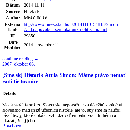
Dátum
2014-11-11
Source
Hírek.sk
Author
Miskó Ildikó
External
http://www.hirek.sk/itthon/20141110154818/Simon-
Link
Attila-a-jovoben-sem-akarunk-politizalni.html
ID
29850
Date
2014. november 11.
Modified
continue reading →
2007. október 06.
[Sme.sk] Historik Attila Simon: Máme právo nemať
radi tie hranice
Details
Maďarský historik zo Slovenska nepovažuje za dôležitú spoločnú
slovensko-maďarskú učebnicu histórie, ale to, aby sme sa naučili
písať texty, ktoré dokážu vzbudzovať empatiu voči druhému a
ukázať, že aj jeho...
Bővebben