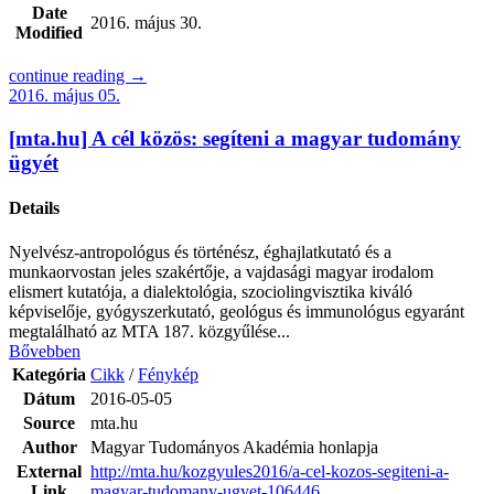
Date
2016. május 30.
Modified
continue reading →
2016. május 05.
[mta.hu] A cél közös: segíteni a magyar tudomány
ügyét
Details
Nyelvész-antropológus és történész, éghajlatkutató és a
munkaorvostan jeles szakértője, a vajdasági magyar irodalom
elismert kutatója, a dialektológia, szociolingvisztika kiváló
képviselője, gyógyszerkutató, geológus és immunológus egyaránt
megtalálható az MTA 187. közgyűlése...
Bővebben
Kategória
Cikk
/
Fénykép
Dátum
2016-05-05
Source
mta.hu
Author
Magyar Tudományos Akadémia honlapja
External
http://mta.hu/kozgyules2016/a-cel-kozos-segiteni-a-
Link
magyar-tudomany-ugyet-106446