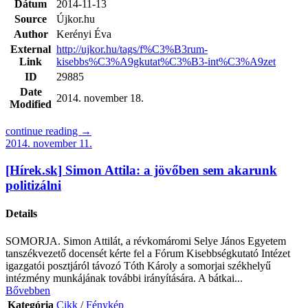
Dátum
2014-11-13
Source
Újkor.hu
Author
Kerényi Éva
External
http://ujkor.hu/tags/f%C3%B3rum-
Link
kisebbs%C3%A9gkutat%C3%B3-int%C3%A9zet
ID
29885
Date
2014. november 18.
Modified
continue reading →
2014. november 11.
[Hírek.sk] Simon Attila: a jövőben sem akarunk
politizálni
Details
SOMORJA. Simon Attilát, a révkomáromi Selye János Egyetem
tanszékvezető docensét kérte fel a Fórum Kisebbségkutató Intézet
igazgatói posztjáról távozó Tóth Károly a somorjai székhelyű
intézmény munkájának további irányítására. A bátkai...
Bővebben
Kategória
Cikk
/
Fénykép