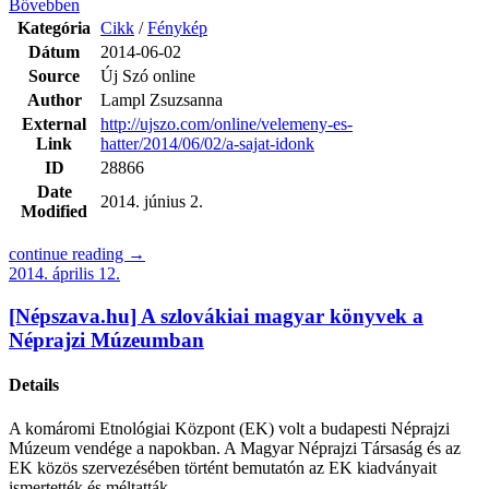
Bővebben
Kategória
Cikk
/
Fénykép
Dátum
2014-06-02
Source
Új Szó online
Author
Lampl Zsuzsanna
External
http://ujszo.com/online/velemeny-es-
Link
hatter/2014/06/02/a-sajat-idonk
ID
28866
Date
2014. június 2.
Modified
continue reading →
2014. április 12.
[Népszava.hu] A szlovákiai magyar könyvek a
Néprajzi Múzeumban
Details
A komáromi Etnológiai Központ (EK) volt a budapesti Néprajzi
Múzeum vendége a napokban. A Magyar Néprajzi Társaság és az
EK közös szervezésében történt bemutatón az EK kiadványait
ismertették és méltatták...