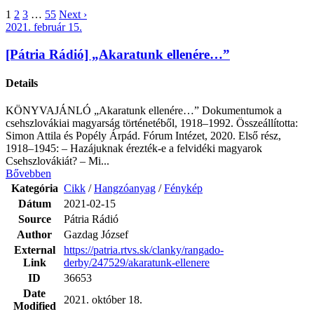
1
2
3
…
55
Next ›
2021. február 15.
[Pátria Rádió] „Akaratunk ellenére…”
Details
KÖNYVAJÁNLÓ „Akaratunk ellenére…” Dokumentumok a
csehszlovákiai magyarság történetéből, 1918–1992. Összeállította:
Simon Attila és Popély Árpád. Fórum Intézet, 2020. Első rész,
1918–1945: – Hazájuknak érezték-e a felvidéki magyarok
Csehszlovákiát? – Mi...
Bővebben
Kategória
Cikk
/
Hangzóanyag
/
Fénykép
Dátum
2021-02-15
Source
Pátria Rádió
Author
Gazdag József
External
https://patria.rtvs.sk/clanky/rangado-
Link
derby/247529/akaratunk-ellenere
ID
36653
Date
2021. október 18.
Modified