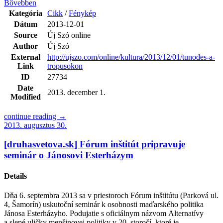
Bővebben
Kategória
Cikk
/
Fénykép
Dátum
2013-12-01
Source
Új Szó online
Author
Új Szó
External
http://ujszo.com/online/kultura/2013/12/01/tunodes-a-
Link
tropusokon
ID
27734
Date
2013. december 1.
Modified
continue reading →
2013. augusztus 30.
[druhasvetova.sk] Fórum inštitút pripravuje
seminár o Jánosovi Esterházym
Details
Dňa 6. septembra 2013 sa v priestoroch Fórum inštitútu (Parková ul.
4, Šamorín) uskutoční seminár k osobnosti maďarského politika
Jánosa Esterházyho. Podujatie s oficiálnym názvom Alternatívy
a slepé uličky menšinovej politiky v 20. storočí, ktoré je...