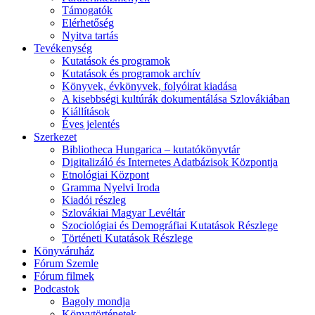
Támogatók
Elérhetőség
Nyitva tartás
Tevékenység
Kutatások és programok
Kutatások és programok archív
Könyvek, évkönyvek, folyóirat kiadása
A kisebbségi kultúrák dokumentálása Szlovákiában
Kiállítások
Éves jelentés
Szerkezet
Bibliotheca Hungarica – kutatókönyvtár
Digitalizáló és Internetes Adatbázisok Központja
Etnológiai Központ
Gramma Nyelvi Iroda
Kiadói részleg
Szlovákiai Magyar Levéltár
Szociológiai és Demográfiai Kutatások Részlege
Történeti Kutatások Részlege
Könyváruház
Fórum Szemle
Fórum filmek
Podcastok
Bagoly mondja
Könyvtörténetek