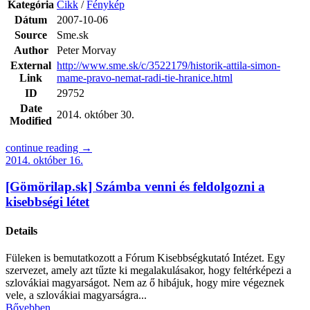
Kategória
Cikk
/
Fénykép
Dátum
2007-10-06
Source
Sme.sk
Author
Peter Morvay
External
http://www.sme.sk/c/3522179/historik-attila-simon-
Link
mame-pravo-nemat-radi-tie-hranice.html
ID
29752
Date
2014. október 30.
Modified
continue reading →
2014. október 16.
[Gömörilap.sk] Számba venni és feldolgozni a
kisebbségi létet
Details
Füleken is bemutatkozott a Fórum Kisebbségkutató Intézet. Egy
szervezet, amely azt tűzte ki megalakulásakor, hogy feltérképezi a
szlovákiai magyarságot. Nem az ő hibájuk, hogy mire végeznek
vele, a szlovákiai magyarságra...
Bővebben