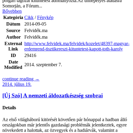
polgári tagozat kitüntetést adományozta.Az ünnepélyes átadásra
Somorján, a Fórum...
Bővebben
Kategória
Cikk
/
Fénykép
Dátum
2014-09-05
Source
Felvidék.ma
Author
Felvidék.ma
External
http://www.felvidek.ma/felvidek/kozelet/48397-magyar-
Link
erdemrend-tisztikereszt-kituntetest-kapott-toth-karoly
ID
29416
Date
2014. szeptember 7.
Modified
continue reading →
2014. július 19.
[Új Szó] A nemzeti áldozatkészség szobrai
Details
Az első világháború kitörését követően pár hónappal a hadban álló
országokban már jelentős gazdasági problémák jelentkeztek, egyre
növekedett a halottak, az özvegyek és a hadiárvák, valamint a