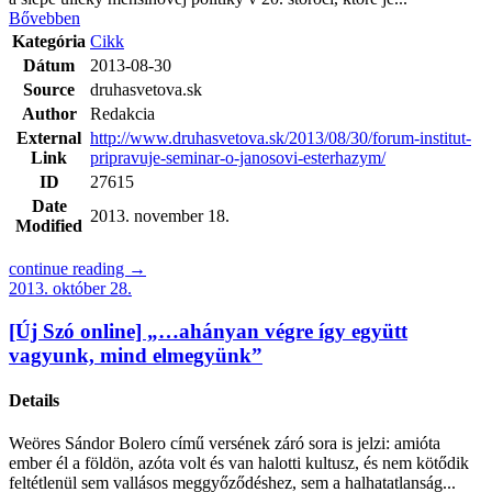
Bővebben
Kategória
Cikk
Dátum
2013-08-30
Source
druhasvetova.sk
Author
Redakcia
External
http://www.druhasvetova.sk/2013/08/30/forum-institut-
Link
pripravuje-seminar-o-janosovi-esterhazym/
ID
27615
Date
2013. november 18.
Modified
continue reading →
2013. október 28.
[Új Szó online] „…ahányan végre így együtt
vagyunk, mind elmegyünk”
Details
Weöres Sándor Bolero című versének záró sora is jelzi: amióta
ember él a földön, azóta volt és van halotti kultusz, és nem kötődik
feltétlenül sem vallásos meggyőződéshez, sem a halhatatlanság...