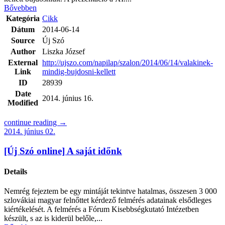
Bővebben
Kategória
Cikk
Dátum
2014-06-14
Source
Új Szó
Author
Liszka József
External
http://ujszo.com/napilap/szalon/2014/06/14/valakinek-
Link
mindig-bujdosni-kellett
ID
28939
Date
2014. június 16.
Modified
continue reading →
2014. június 02.
[Új Szó online] A saját időnk
Details
Nemrég fejeztem be egy mintáját tekintve hatalmas, összesen 3 000
szlovákiai magyar felnőttet kérdező felmérés adatainak elsődleges
kiértékelését. A felmérés a Fórum Kisebbségkutató Intézetben
készült, s az is kiderül belőle,...