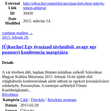
External
http://ujkor.hu/content/kivancsisag-hajt-elore-interju-
Link
simon-attilaval
ID
30450
Date
2015. március 14.
Modified
continue reading →
2015. február 20.
[Újkor.hu] Egy évszázad távlatából, avagy egy
pozsonyi konferencia margójára
Details
A vár tövében álló, hajdani Brämer-kúriában székelő Szlovákiai
Magyar Kultúra Múzeuma 2015. február 10-én újabb első
világháborús konferenciának adott otthont az egykori koronázóváros
színhelyén, Pozsonyban. A somorjai székhelyű Fórum
Kisebbségkutató...
Bővebben
Kategória
Cikk
/
Fénykép
/
Részletes program
Dátum
2015-02-20
Source
Újkor.hu