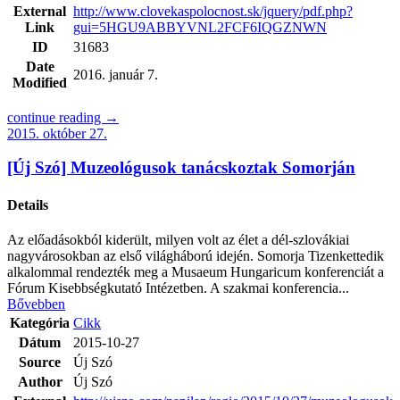
External
http://www.clovekaspolocnost.sk/jquery/pdf.php?
Link
gui=5HGU9ABBYVNL2FCF6IQGZNWN
ID
31683
Date
2016. január 7.
Modified
continue reading →
2015. október 27.
[Új Szó] Muzeológusok tanácskoztak Somorján
Details
Az előadásokból kiderült, milyen volt az élet a dél-szlovákiai
nagyvárosokban az első világháború idején. Somorja Tizenkettedik
alkalommal rendezték meg a Musaeum Hungaricum konferenciát a
Fórum Kisebbségkutató Intézetben. A szakmai konferencia...
Bővebben
Kategória
Cikk
Dátum
2015-10-27
Source
Új Szó
Author
Új Szó