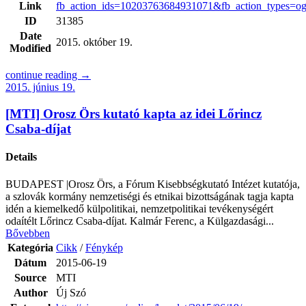
Link
fb_action_ids=10203763684931071&fb_action_types=o
ID
31385
Date
2015. október 19.
Modified
continue reading →
2015. június 19.
[MTI] Orosz Örs kutató kapta az idei Lőrincz
Csaba-díjat
Details
BUDAPEST |Orosz Örs, a Fórum Kisebbségkutató Intézet kutatója,
a szlovák kormány nemzetiségi és etnikai bizottságának tagja kapta
idén a kiemelkedő külpolitikai, nemzetpolitikai tevékenységért
odaítélt Lőrincz Csaba-díjat. Kalmár Ferenc, a Külgazdasági...
Bővebben
Kategória
Cikk
/
Fénykép
Dátum
2015-06-19
Source
MTI
Author
Új Szó