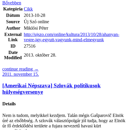
Bővebben
Kategória
Cikk
Dátum
2013-10-28
Source
Új Szó online
Author
Miklósi Péter
External
http://ujszo.com/online/kultura/2013/10/28/ahanyan-
Link
vegre-igy-egyutt-vagyunk-mind-elmegyunk
ID
27516
Date
2013. október 28.
Modified
continue reading →
2011. november 15.
[Amerikai Népszava] Szlovák politikusok
hülyeségversenye
Details
Nem is tudom, melyikkel kezdjem. Talán mégis Gašparovič Elnök
úré az elsőbbség. A szlovák választópolgár jól tudja, hogy az Elnök
úr fő érdeklődési területe a fujara nevezetű havasi kürt