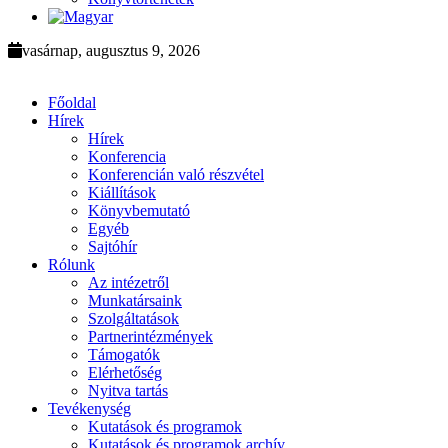
vasárnap, augusztus 9, 2026
Főoldal
Hírek
Hírek
Konferencia
Konferencián való részvétel
Kiállítások
Könyvbemutató
Egyéb
Sajtóhír
Rólunk
Az intézetről
Munkatársaink
Szolgáltatások
Partnerintézmények
Támogatók
Elérhetőség
Nyitva tartás
Tevékenység
Kutatások és programok
Kutatások és programok archív