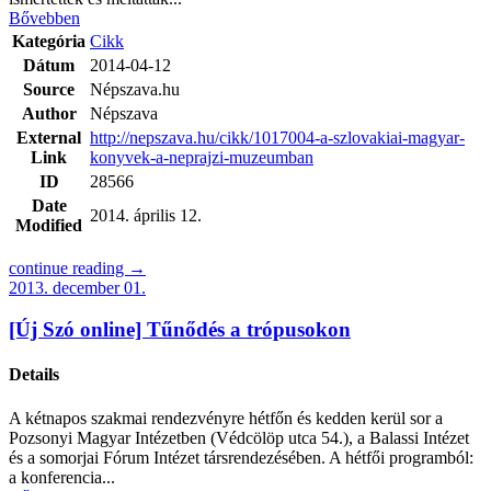
Bővebben
Kategória
Cikk
Dátum
2014-04-12
Source
Népszava.hu
Author
Népszava
External
http://nepszava.hu/cikk/1017004-a-szlovakiai-magyar-
Link
konyvek-a-neprajzi-muzeumban
ID
28566
Date
2014. április 12.
Modified
continue reading →
2013. december 01.
[Új Szó online] Tűnődés a trópusokon
Details
A kétnapos szakmai rendezvényre hétfőn és kedden kerül sor a
Pozsonyi Magyar Intézetben (Védcölöp utca 54.), a Balassi Intézet
és a somorjai Fórum Intézet társrendezésében. A hétfői programból:
a konferencia...