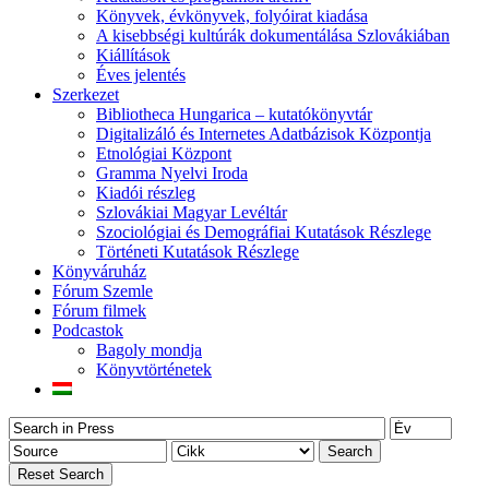
Könyvek, évkönyvek, folyóirat kiadása
A kisebbségi kultúrák dokumentálása Szlovákiában
Kiállítások
Éves jelentés
Szerkezet
Bibliotheca Hungarica – kutatókönyvtár
Digitalizáló és Internetes Adatbázisok Központja
Etnológiai Központ
Gramma Nyelvi Iroda
Kiadói részleg
Szlovákiai Magyar Levéltár
Szociológiai és Demográfiai Kutatások Részlege
Történeti Kutatások Részlege
Könyváruház
Fórum Szemle
Fórum filmek
Podcastok
Bagoly mondja
Könyvtörténetek