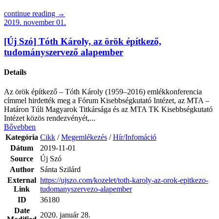
continue reading →
2019. november 01.
[Új Szó] Tóth Károly, az örök építkező,
tudományszervező alapember
Details
Az örök építkező – Tóth Károly (1959–2016) emlékkonferencia
címmel hirdették meg a Fórum Kisebbségkutató Intézet, az MTA –
Határon Túli Magyarok Titkársága és az MTA TK Kisebbségkutató
Intézet közös rendezvényét,...
Bővebben
Kategória
Cikk
/
Megemlékezés
/
Hír/Infomáció
Dátum
2019-11-01
Source
Új Szó
Author
Sánta Szilárd
External
https://ujszo.com/kozelet/toth-karoly-az-orok-epitkezo-
Link
tudomanyszervezo-alapember
ID
36180
Date
2020. január 28.