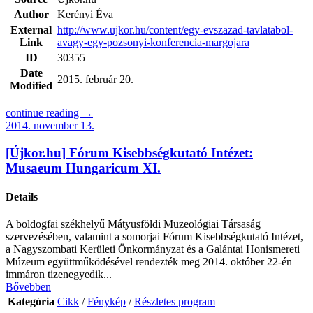
Author
Kerényi Éva
External
http://www.ujkor.hu/content/egy-evszazad-tavlatabol-
Link
avagy-egy-pozsonyi-konferencia-margojara
ID
30355
Date
2015. február 20.
Modified
continue reading →
2014. november 13.
[Újkor.hu] Fórum Kisebbségkutató Intézet:
Musaeum Hungaricum XI.
Details
A boldogfai székhelyű Mátyusföldi Muzeológiai Társaság
szervezésében, valamint a somorjai Fórum Kisebbségkutató Intézet,
a Nagyszombati Kerületi Önkormányzat és a Galántai Honismereti
Múzeum együttműködésével rendezték meg 2014. október 22-én
immáron tizenegyedik...
Bővebben
Kategória
Cikk
/
Fénykép
/
Részletes program