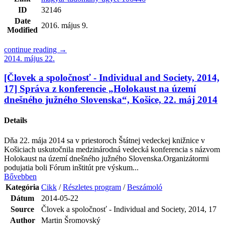
ID
32146
Date
2016. május 9.
Modified
continue reading →
2014. május 22.
[Človek a spoločnosť - Individual and Society, 2014,
17] Správa z konferencie „Holokaust na území
dnešného južného Slovenska“, Košice, 22. máj 2014
Details
Dňa 22. mája 2014 sa v priestoroch Štátnej vedeckej knižnice v
Košiciach uskutočnila medzinárodná vedecká konferencia s názvom
Holokaust na území dnešného južného Slovenska.Organizátormi
podujatia boli Fórum inštitút pre výskum...
Bővebben
Kategória
Cikk
/
Részletes program
/
Beszámoló
Dátum
2014-05-22
Source
Človek a spoločnosť - Individual and Society, 2014, 17
Author
Martin Šromovský