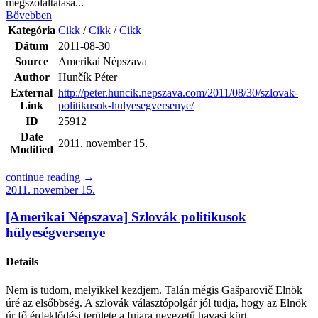
megszólaltatása...
Bővebben
Kategória
Cikk
/
Cikk
/
Cikk
Dátum
2011-08-30
Source
Amerikai Népszava
Author
Hunčík Péter
External
http://peter.huncik.nepszava.com/2011/08/30/szlovak-
Link
politikusok-hulyesegversenye/
ID
25912
Date
2011. november 15.
Modified
continue reading →
2011. november 15.
[Amerikai Népszava] Szlovák politikusok
hülyeségversenye
Details
Nem is tudom, melyikkel kezdjem. Talán mégis Gašparovič Elnök
úré az elsőbbség. A szlovák választópolgár jól tudja, hogy az Elnök
úr fő érdeklődési területe a fujara nevezetű havasi kürt