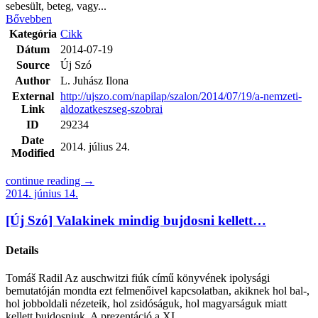
sebesült, beteg, vagy...
Bővebben
Kategória
Cikk
Dátum
2014-07-19
Source
Új Szó
Author
L. Juhász Ilona
External
http://ujszo.com/napilap/szalon/2014/07/19/a-nemzeti-
Link
aldozatkeszseg-szobrai
ID
29234
Date
2014. július 24.
Modified
continue reading →
2014. június 14.
[Új Szó] Valakinek mindig bujdosni kellett…
Details
Tomáš Radil Az auschwitzi fiúk című könyvének ipolysági
bemutatóján mondta ezt felmenőivel kapcsolatban, akiknek hol bal-,
hol jobboldali nézeteik, hol zsidóságuk, hol magyarságuk miatt
kellett bujdosniuk. A prezentáció a XI....