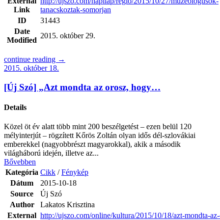
External
http://ujszo.com/napilap/regio/2015/10/27/muzeologusok-
Link
tanacskoztak-somorjan
ID
31443
Date
2015. október 29.
Modified
continue reading →
2015. október 18.
[Új Szó] „Azt mondta az orosz, hogy…
Details
Közel öt év alatt több mint 200 beszélgetést – ezen belül 120
mélyinterjút – rögzített Kőrös Zoltán olyan idős dél-szlovákiai
emberekkel (nagyobbrészt magyarokkal), akik a második
világháború idején, illetve az...
Bővebben
Kategória
Cikk
/
Fénykép
Dátum
2015-10-18
Source
Új Szó
Author
Lakatos Krisztina
External
http://ujszo.com/online/kultura/2015/10/18/azt-mondta-az