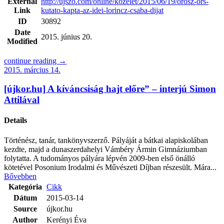
External
http://ujszo.com/online/kozelet/2015/06/19/orosz-ors-
Link
kutato-kapta-az-idei-lorincz-csaba-dijat
ID
30892
Date
2015. június 20.
Modified
continue reading →
2015. március 14.
[újkor.hu] A kíváncsiság hajt előre” – interjú Simon
Attilával
Details
Történész, tanár, tankönyvszerző. Pályáját a bátkai alapiskolában
kezdte, majd a dunaszerdahelyi Vámbéry Ármin Gimnáziumban
folytatta. A tudományos pályára lépvén 2009-ben első önálló
kötetével Posonium Irodalmi és Művészeti Díjban részesült. Mára...
Bővebben
Kategória
Cikk
Dátum
2015-03-14
Source
újkor.hu
Author
Kerényi Éva